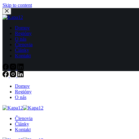
Skip to content
Domov
Regióny
O nás
Členovia
Články
Kontakt
Domov
Regióny
O nás
Členovia
Články
Kontakt